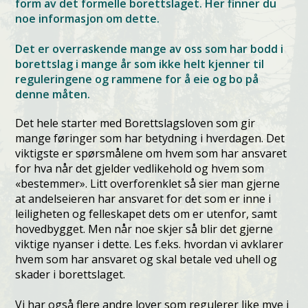
form av det formelle borettslaget. Her finner du
noe informasjon om dette.
Det er overraskende mange av oss som har bodd i
borettslag i mange år som ikke helt kjenner til
reguleringene og rammene for å eie og bo på
denne måten.
Det hele starter med Borettslagsloven som gir
mange føringer som har betydning i hverdagen. Det
viktigste er spørsmålene om hvem som har ansvaret
for hva når det gjelder vedlikehold og hvem som
«bestemmer». Litt overforenklet så sier man gjerne
at andelseieren har ansvaret for det som er inne i
leiligheten og felleskapet dets om er utenfor, samt
hovedbygget. Men når noe skjer så blir det gjerne
viktige nyanser i dette. Les f.eks. hvordan vi avklarer
hvem som har ansvaret og skal betale ved uhell og
skader i borettslaget.
Vi har også flere andre lover som regulerer like mye i