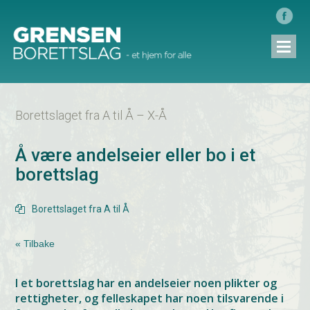
Borettslaget fra A til Å – X-Å
Å være andelseier eller bo i et
borettslag
Borettslaget fra A til Å

« Tilbake
I et borettslag har en andelseier noen plikter og
rettigheter, og felleskapet har noen tilsvarende i