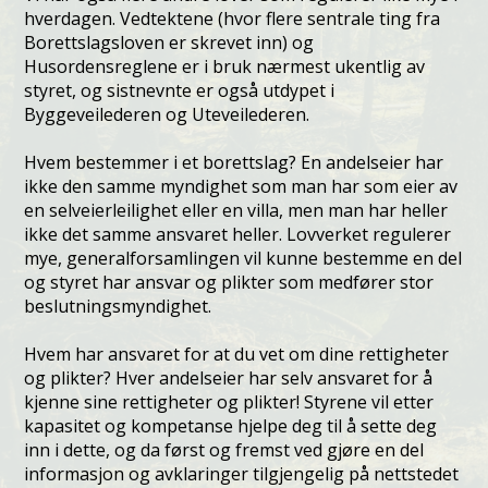
hverdagen. Vedtektene (hvor flere sentrale ting fra
Borettslagsloven er skrevet inn) og
Husordensreglene er i bruk nærmest ukentlig av
styret, og sistnevnte er også utdypet i
Byggeveilederen og Uteveilederen.
Hvem bestemmer i et borettslag? En andelseier har
ikke den samme myndighet som man har som eier av
en selveierleilighet eller en villa, men man har heller
ikke det samme ansvaret heller. Lovverket regulerer
mye, generalforsamlingen vil kunne bestemme en del
og styret har ansvar og plikter som medfører stor
beslutningsmyndighet.
Hvem har ansvaret for at du vet om dine rettigheter
og plikter? Hver andelseier har selv ansvaret for å
kjenne sine rettigheter og plikter! Styrene vil etter
kapasitet og kompetanse hjelpe deg til å sette deg
inn i dette, og da først og fremst ved gjøre en del
informasjon og avklaringer tilgjengelig på nettstedet