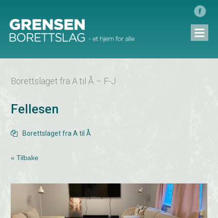
Borettslaget fra A til Å – F-J
Fellesen
Borettslaget fra A til Å

« Tilbake