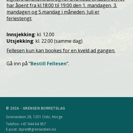
har åpent fra kl.18:00 til 19:00 den 1. mandagen, 3.
mandagen og 5.mandag i måneden. Juli er
feriestengt
.
Innsjekking
: kl. 12.00
Utsjekking
: kl. 22.00 (samme dag)
Fellesen kun kan bookes for en kveld ad gangen.
Gå inn på "
Bestill Fellesen
".
© 2026 - GRENSEN BORRETSLAG
Grensestien 28, 1251 Oslo, Norge
Telefon: +47 944 64 957
E-post:
styret@grensestien.no