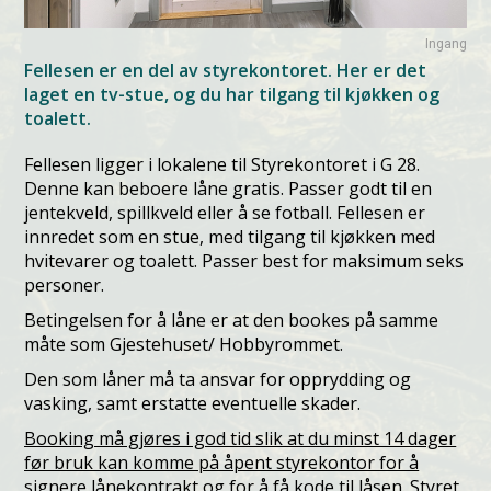
Ingang
Fellesen er en del av styrekontoret. Her er det
laget en tv-stue, og du har tilgang til kjøkken og
toalett.
Fellesen ligger i lokalene til Styrekontoret i G 28.
Denne kan beboere låne gratis. Passer godt til en
jentekveld, spillkveld eller å se fotball. Fellesen er
innredet som en stue, med tilgang til kjøkken med
hvitevarer og toalett. Passer best for maksimum seks
personer.
Betingelsen for å låne er at den bookes på samme
måte som Gjestehuset/ Hobbyrommet.
Den som låner må ta ansvar for opprydding og
vasking, samt erstatte eventuelle skader.
Booking må gjøres i god tid slik at du minst 14 dager
før bruk kan komme på åpent styrekontor for å
signere lånekontrakt og for å få kode til låsen. Styret