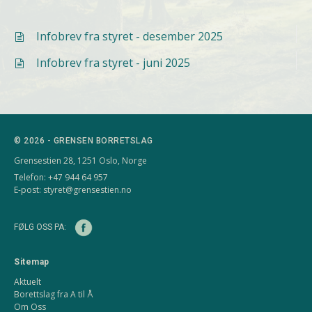
Infobrev fra styret - desember 2025

Infobrev fra styret - juni 2025

© 2026 - GRENSEN BORRETSLAG
Grensestien 28, 1251 Oslo, Norge
Telefon: +47 944 64 957
E-post:
styret@grensestien.no
FØLG OSS PA:
Sitemap
Aktuelt
Borettslag fra A til Å
Om Oss